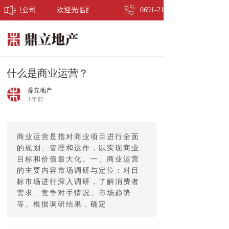
发有限公司
欢迎光临西双版纳鼎立房地产开发有限公司
0691-2168999
T
o
g
g
什么是商业运营？
l
e
鼎立地产
1年前
n
a
v
i
商业运营是指对商业项目进行全面
g
的规划、管理和运作，以实现商业
a
目标和价值最大化。一、商业运营
t
的主要内容市场调研与定位：对目
i
标市场进行深入调研，了解消费者
o
n
需求、竞争对手情况、市场趋势
等。根据调研结果，确定