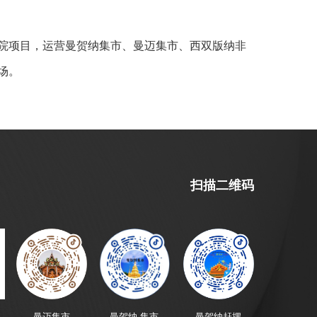
院项目，运营曼贺纳集市、曼迈集市、西双版纳非
场。
扫描二维码
曼迈集市
曼贺纳-集市
曼贺纳赶摆